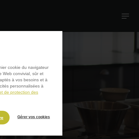
Navigati
principal
ent ?
chier cookie du navigateur
e Web convivial, sûr et
daptés à vos besoins et à
icités personnalisées à
et de protection des
Gérer vos cookies
re