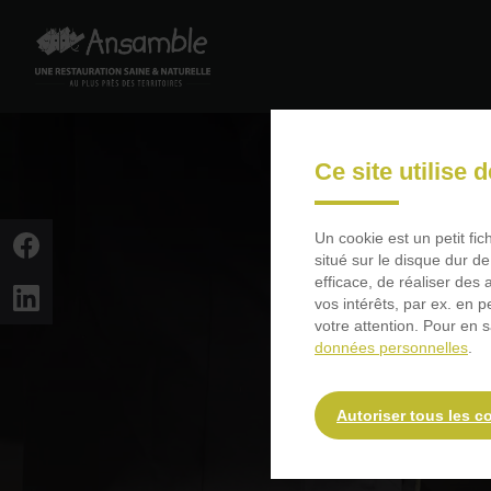
Passer
au
contenu
principal
Passer
Nos 
à
Ce site utilise 
la
recherche
Un cookie est un petit fi
situé sur le disque dur de
efficace, de réaliser des
vos intérêts, par ex. en 
votre attention. Pour en s
données personnelles
.
Autoriser tous les c