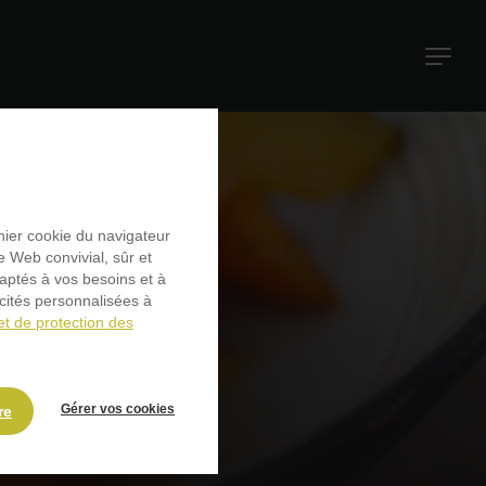
Navigati
principal
chier cookie du navigateur
e Web convivial, sûr et
daptés à vos besoins et à
icités personnalisées à
et de protection des
Gérer vos cookies
re