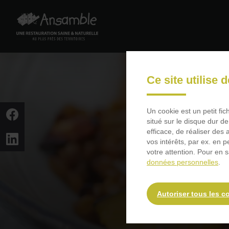
Passer
au
contenu
principal
Passer
à
Ce site utilise 
la
recherche
Un cookie est un petit fi
situé sur le disque dur de
efficace, de réaliser des
vos intérêts, par ex. en 
votre attention. Pour en s
données personnelles
.
Autoriser tous les c