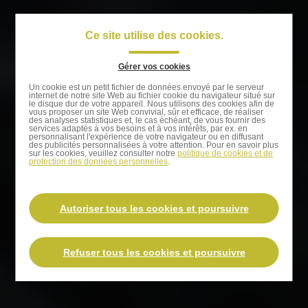
Passer
au
Ce site utilise des cookies.
Navigati
contenu
principal
principal
Gérer vos cookies
Passer
Un cookie est un petit fichier de données envoyé par le serveur
internet de notre site Web au fichier cookie du navigateur situé sur
à
le disque dur de votre appareil. Nous utilisons des cookies afin de
vous proposer un site Web convivial, sûr et efficace, de réaliser
la
des analyses statistiques et, le cas échéant, de vous fournir des
services adaptés à vos besoins et à vos intérêts, par ex. en
recherche
personnalisant l'expérience de votre navigateur ou en diffusant
des publicités personnalisées à votre attention. Pour en savoir plus
sur les cookies, veuillez consulter notre
politique de cookies et de
protection des données personnelles
.
Autoriser tous les cookies et poursuivre
Refuser tous les cookies et poursuivre