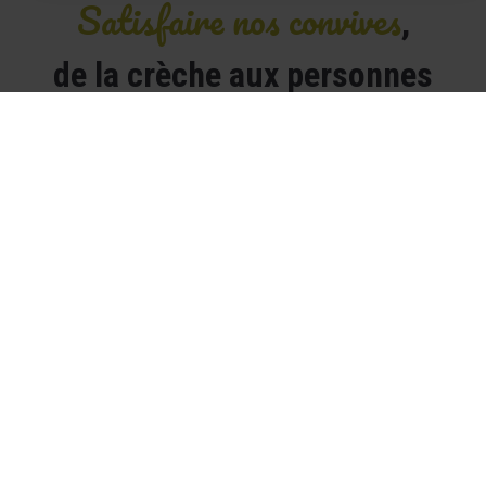
Satisfaire nos convives
,
de la crèche aux personnes
âgées
Petite enfance
Notre expertise pour les tout-petits depuis plus de 40
ans
Découvrir
Enseignement
Bien grandir, de la maternelle au lycée