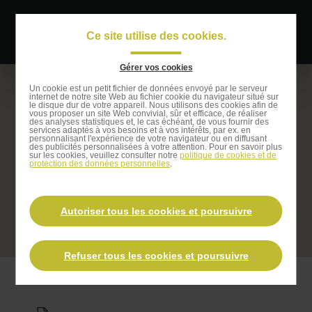
Passer
au
Ce site utilise des cookies.
Navigati
contenu
principal
principal
Gérer vos cookies
Passer
Un cookie est un petit fichier de données envoyé par le serveur
internet de notre site Web au fichier cookie du navigateur situé sur
à
le disque dur de votre appareil. Nous utilisons des cookies afin de
vous proposer un site Web convivial, sûr et efficace, de réaliser
la
des analyses statistiques et, le cas échéant, de vous fournir des
services adaptés à vos besoins et à vos intérêts, par ex. en
recherche
personnalisant l'expérience de votre navigateur ou en diffusant
Chauffeur-livreur-préparateur
des publicités personnalisées à votre attention. Pour en savoir plus
sur les cookies, veuillez consulter notre
politique de cookies et de
protection des données personnelles
.
(H/F)
Autoriser tous les cookies et poursuivre
Postuler à cette offre
Refuser tous les cookies et poursuivre