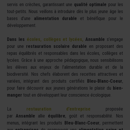
servis en crèches, garantissant une
qualité optimale
pour les
tout-petits. Nous veillons à introduire dès le plus jeune âge les
bases d’une
alimentation durable
et bénéfique pour le
développement.
Dans les
écoles, collèges et lycées,
Ansamble
s’engage
pour une
restauration scolaire durable
en proposant des
repas équilibrés et responsables dans les écoles, collèges et
lycées. Grâce à une approche pédagogique, nous sensibilisons
les élèves aux enjeux de l’alimentation durable et de la
biodiversité. Nos chefs élaborent des recettes attractives et
variées, intégrant des produits certifiés
Bleu-Blanc-Coeur
,
pour faire découvrir aux jeunes générations le plaisir du
bien-
manger
tout en développant leur conscience écologique.
La
restauration d’entreprise
proposée
par
Ansamble
allie
équilibre
, goût et responsabilité. Nos
menus, intégrant les produits
Bleu-Blanc-Coeur
, permettent
aux
entreprises
de promouvoir une
alimentation saine et