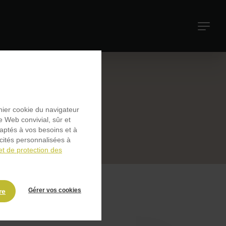
Navigati
principal
chier cookie du navigateur
e Web convivial, sûr et
daptés à vos besoins et à
icités personnalisées à
et de protection des
Gérer vos cookies
re