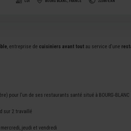
CDI
BOURG BLANC, FRANCE
22386 €/AN
ble
, entreprise de
cuisiniers avant tout
au service d'une
rest
ère) pour l'un de ses restaurants santé situé à BOURG-BLANC 
 sur 2 travaillé
 mercredi, jeudi et vendredi