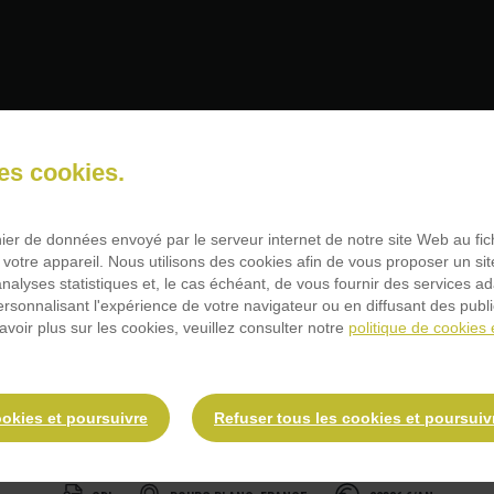
sinier (H/F)
des cookies.
chier de données envoyé par le serveur internet de notre site Web au fi
 votre appareil. Nous utilisons des cookies afin de vous proposer un sit
ler à cette offre
 analyses statistiques et, le cas échéant, de vous fournir des services a
personnalisant l'expérience de votre navigateur ou en diffusant des publ
avoir plus sur les cookies, veuillez consulter notre
politique de cookies 
ookies et poursuivre
Refuser tous les cookies et poursuiv