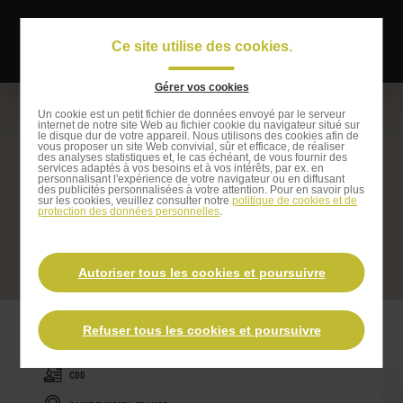
Passer
au
Ce site utilise des cookies.
Navigati
contenu
principal
principal
Gérer vos cookies
Passer
Un cookie est un petit fichier de données envoyé par le serveur
internet de notre site Web au fichier cookie du navigateur situé sur
à
le disque dur de votre appareil. Nous utilisons des cookies afin de
vous proposer un site Web convivial, sûr et efficace, de réaliser
la
des analyses statistiques et, le cas échéant, de vous fournir des
services adaptés à vos besoins et à vos intérêts, par ex. en
recherche
personnalisant l'expérience de votre navigateur ou en diffusant
Cuisinier (H/F)
des publicités personnalisées à votre attention. Pour en savoir plus
sur les cookies, veuillez consulter notre
politique de cookies et de
protection des données personnelles
.
Postuler à cette offre
Autoriser tous les cookies et poursuivre
Refuser tous les cookies et poursuivre
CDD