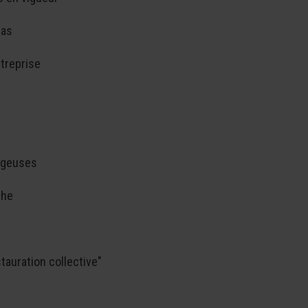
pas
treprise
ageuses
che
tauration collective"