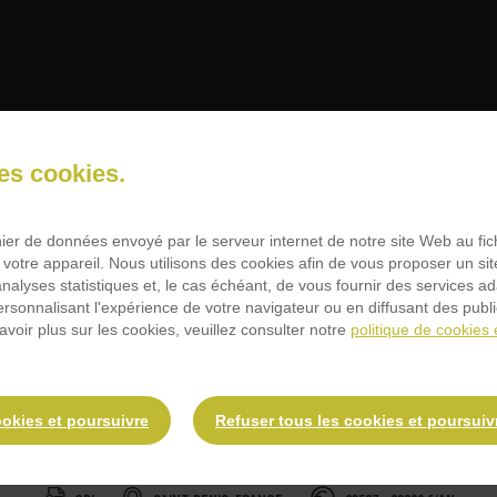
ond de cuisine (H/F)
des cookies.
chier de données envoyé par le serveur internet de notre site Web au fi
 votre appareil. Nous utilisons des cookies afin de vous proposer un sit
ler à cette offre
 analyses statistiques et, le cas échéant, de vous fournir des services a
personnalisant l'expérience de votre navigateur ou en diffusant des publ
avoir plus sur les cookies, veuillez consulter notre
politique de cookies 
ookies et poursuivre
Refuser tous les cookies et poursuiv