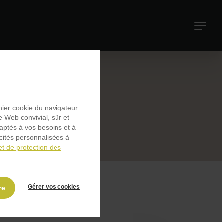
Navigati
principal
chier cookie du navigateur
e Web convivial, sûr et
daptés à vos besoins et à
icités personnalisées à
et de protection des
Gérer vos cookies
re