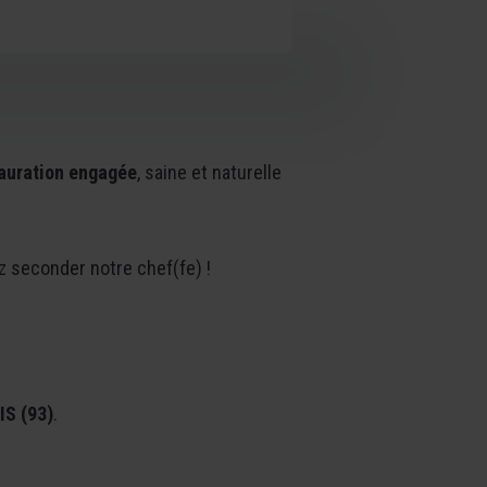
auration engagée
, saine et naturelle
z seconder notre chef(fe) !
S (93)
.