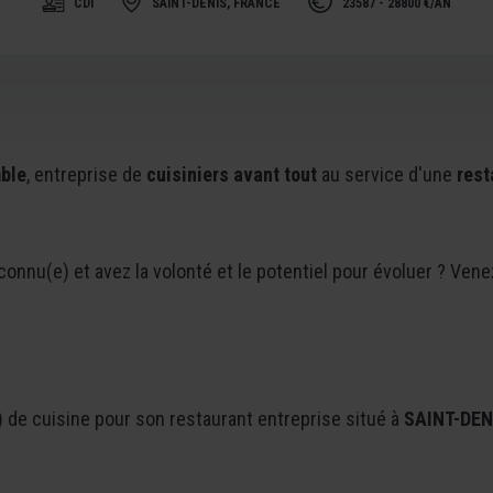
CDI
SAINT-DENIS, FRANCE
23587 - 28800 €/AN
ble
, entreprise de
cuisiniers avant tout
au service d'une
rest
onnu(e) et avez la volonté et le potentiel pour évoluer ? Vene
de cuisine pour son restaurant entreprise situé à
SAINT-DENI