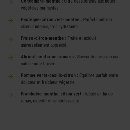
Concombre-menthe :
Ultra-désaltérante aux notes
végétales purifiantes
Pastèque-citron vert-menthe :
Parfait contre la
chaleur intense, très hydratante
Fraise-citron-menthe :
Fruité et acidulé,
universellement apprécié
Abricot-nectarine-romarin :
Saveur douce avec une
subtile note boisée
Pomme verte-basilic-citron :
Équilibre parfait entre
douceur et fraîcheur végétale
Framboise-menthe-citron vert :
Idéale en fin de
repas, digestif et rafraîchissante