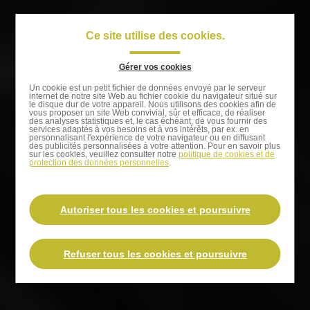
Passer
au
Ce site utilise des cookies.
Navigati
contenu
principal
principal
Gérer vos cookies
Passer
Un cookie est un petit fichier de données envoyé par le serveur
internet de notre site Web au fichier cookie du navigateur situé sur
à
le disque dur de votre appareil. Nous utilisons des cookies afin de
vous proposer un site Web convivial, sûr et efficace, de réaliser
la
des analyses statistiques et, le cas échéant, de vous fournir des
services adaptés à vos besoins et à vos intérêts, par ex. en
recherche
personnalisant l'expérience de votre navigateur ou en diffusant
des publicités personnalisées à votre attention. Pour en savoir plus
sur les cookies, veuillez consulter notre
politique de cookies et de
protection des données personnelles
.
Autoriser tous les cookies et poursuivre
Refuser tous les cookies et poursuivre