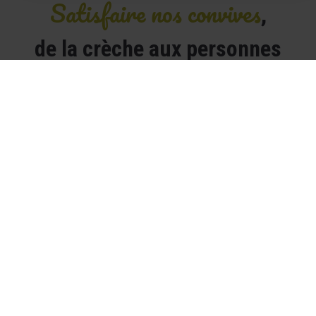
Satisfaire nos convives
,
de la crèche aux personnes
âgées
Petite enfance
Notre expertise pour les tout-petits depuis plus de 40
ans
Découvrir
Enseignement
Bien grandir, de la maternelle au lycée