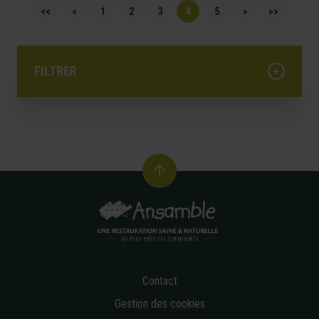
Pagination
<<
<
1
2
3
4
5
>
>>
FILTRER
- Tout -
Année
Mois
Contact
Gestion des cookies